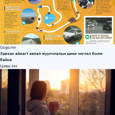
Gogo.mn
Завхан аймагт аялал жуулчлалын шинэ чиглэл болж
байна
Цааш үзэх