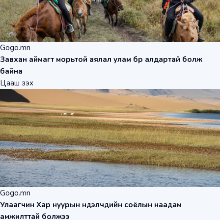
Gogo.mn
Завхан аймагт морьтой аялал улам бүр алдартай болж
байна
Цааш үзэх
Gogo.mn
Улаагчин Хар нуурын нүүдэлчдийн соёлын наадам
амжилттай болжээ