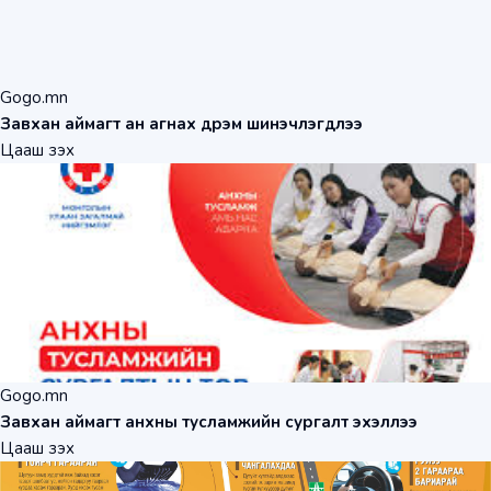
Gogo.mn
Завхан аймагт ан агнах дүрэм шинэчлэгдлээ
Цааш үзэх
Gogo.mn
Завхан аймагт анхны тусламжийн сургалт эхэллээ
Цааш үзэх