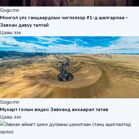
Gogo.mn
Монгол улс ганцаардлын чиглэлээр #1-д шалгарлаа –
Завхан давуу талтай
Цааш үзэх
Gogo.mn
Мухарт голын видео Завханд анхаарал татав
Цааш үзэх