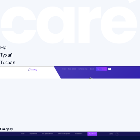
Нүүр
Тухай
Төсөлүүд
Carepay