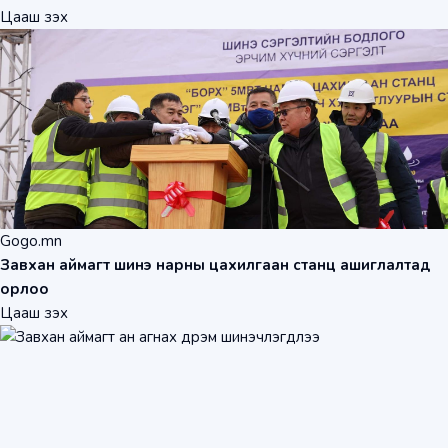
Цааш үзэх
Gogo.mn
Завхан аймагт шинэ нарны цахилгаан станц ашиглалтад
орлоо
Цааш үзэх