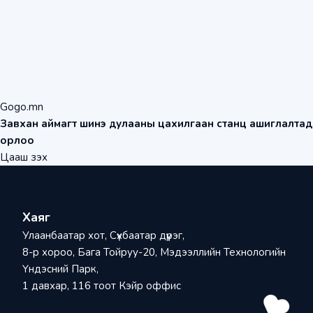
Gogo.mn
Завхан аймагт шинэ дулааны цахилгаан станц ашиглалтад
орлоо
Цааш үзэх
Хаяг
Улаанбаатар хот, Сүхбаатар дүүрэг,
8-р хороо, Бага Тойруу-20, Мэдээллийн Технологийн
Үндэсний Парк,
1 давхар, 116 тоот Кэйр оффис